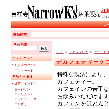
紅
吉祥
カ
商品検索
商品検索
HOME
>
デカフェ紅茶
>
ケニアＣ
ギフトセット
デカフェティーケ
おすすめセット
ギフトセット
特殊な製法により、
産地から探す
カフェティー。
紅茶（インド）
カフェインの苦手な
ダージリン
アッサムＯＰ
お飲みいただけま
アッサムＣＴＣ
カフェンをほとん
ニルギリ