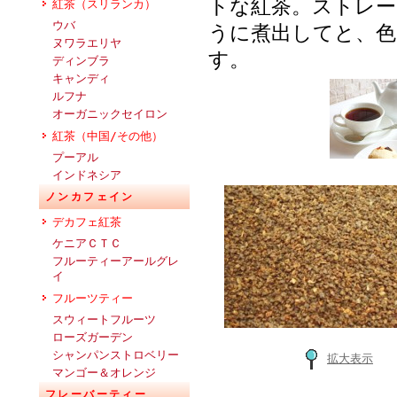
トな紅茶。ストレ
紅茶（スリランカ）
ウバ
うに煮出してと、
ヌワラエリヤ
す。
ディンブラ
キャンディ
ルフナ
オーガニックセイロン
紅茶（中国/その他）
プーアル
インドネシア
ノンカフェイン
デカフェ紅茶
ケニアＣＴＣ
フルーティーアールグレ
イ
フルーツティー
スウィートフルーツ
ローズガーデン
シャンパンストロベリー
拡大表示
マンゴー＆オレンジ
フレーバーティー