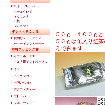
紅茶（フレーバー）
アールグレイ
キャラメル
白桃
マスカット
ポット・茶こし他
５０ｇ・１００ｇと
便利なティーグッズ
５０ｇは缶入り紅茶
ティーインフューザー
えできます
有料ラッピング箱
ギフトボックス
２缶入用ギフトボックス
インド
スリランカ
中国/その他
デカフェティー
フレーバー
缶の
フルーツティー
缶の