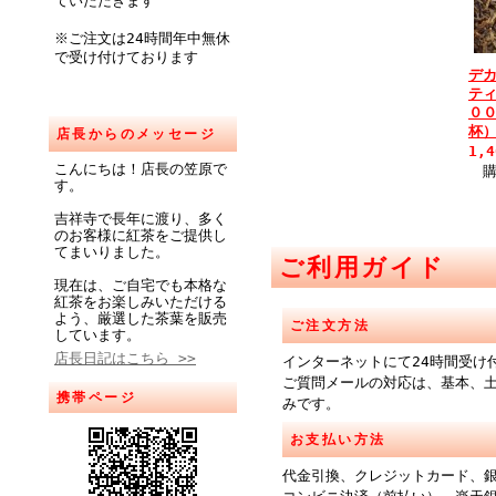
ていただきます
※ご注文は24時間年中無休
で受け付けております
デ
テ
０
杯
店長からのメッセージ
1,
こんにちは！店長の笠原で
す。
吉祥寺で長年に渡り、多く
のお客様に紅茶をご提供し
てまいりました。
ご利用ガイド
現在は、ご自宅でも本格な
紅茶をお楽しみいただける
よう、厳選した茶葉を販売
ご注文方法
しています。
店長日記はこちら >>
インターネットにて24時間受け
ご質問メールの対応は、基本、
携帯ページ
みです。
お支払い方法
代金引換、クレジットカード、