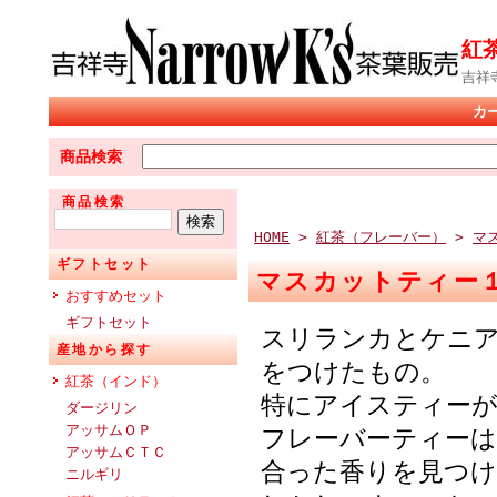
紅
吉祥
カ
商品検索
商品検索
HOME
>
紅茶（フレーバー）
>
マ
ギフトセット
マスカットティー
おすすめセット
ギフトセット
スリランカとケニ
産地から探す
をつけたもの。
紅茶（インド）
特にアイスティー
ダージリン
アッサムＯＰ
フレーバーティーは
アッサムＣＴＣ
合った香りを見つ
ニルギリ