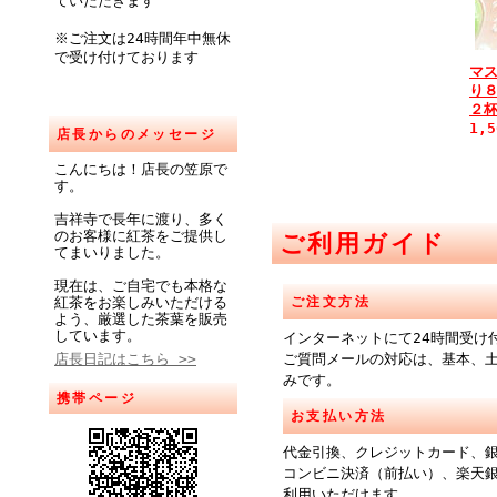
ていただきます
※ご注文は24時間年中無休
で受け付けております
マ
り
２
1,
店長からのメッセージ
こんにちは！店長の笠原で
す。
吉祥寺で長年に渡り、多く
のお客様に紅茶をご提供し
ご利用ガイド
てまいりました。
現在は、ご自宅でも本格な
紅茶をお楽しみいただける
ご注文方法
よう、厳選した茶葉を販売
しています。
インターネットにて24時間受け
店長日記はこちら >>
ご質問メールの対応は、基本、
みです。
携帯ページ
お支払い方法
代金引換、クレジットカード、
コンビニ決済（前払い）、楽天
利用いただけます。