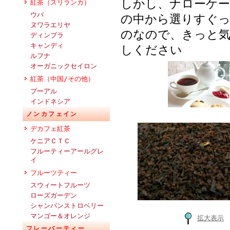
しかし、ナローケー
紅茶（スリランカ）
ウバ
の中から選りすぐ
ヌワラエリヤ
のなので、きっと
ディンブラ
キャンディ
しください
ルフナ
オーガニックセイロン
紅茶（中国/その他）
プーアル
インドネシア
ノンカフェイン
デカフェ紅茶
ケニアＣＴＣ
フルーティーアールグレ
イ
フルーツティー
スウィートフルーツ
ローズガーデン
シャンパンストロベリー
マンゴー＆オレンジ
拡大表示
フレーバーティー