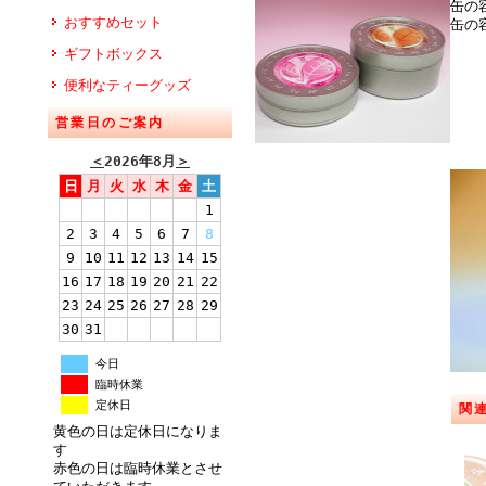
缶の
おすすめセット
缶の
ギフトボックス
便利なティーグッズ
営業日のご案内
＜
2026年8月
＞
日
月
火
水
木
金
土
1
2
3
4
5
6
7
8
9
10
11
12
13
14
15
16
17
18
19
20
21
22
23
24
25
26
27
28
29
30
31
今日
臨時休業
定休日
関
黄色の日は定休日になりま
す
赤色の日は臨時休業とさせ