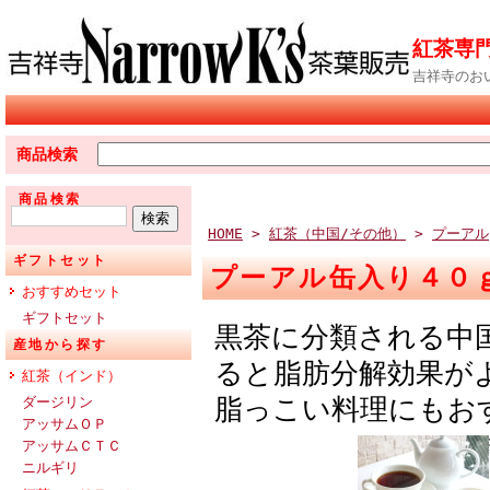
紅茶専門
吉祥寺のお
商品検索
商品検索
HOME
>
紅茶（中国/その他）
>
プーアル
ギフトセット
プーアル缶入り４０
おすすめセット
ギフトセット
黒茶に分類される中
産地から探す
ると脂肪分解効果が
紅茶（インド）
脂っこい料理にもお
ダージリン
アッサムＯＰ
アッサムＣＴＣ
ニルギリ