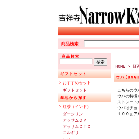
商品検索
商品検索
HOME
>
紅
ギフトセット
ウバ(UV
おすすめセット
ギフトセット
こちらのウ
ウバの特徴
産地から探す
ストレート
紅茶（インド）
ウバはチョ
１００ｇア
ダージリン
アッサムＯＰ
アッサムＣＴＣ
ニルギリ