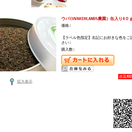
ウバ(UVAHIHLANDS農園）缶入り
価格:
【ラベル色指定】右記にお好きな色をご
さい:
購入数:
拡大表示