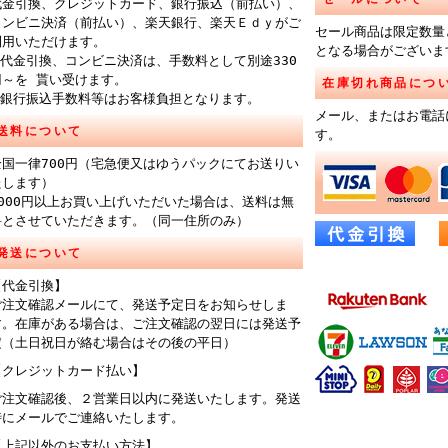
代金引換、クレジットカード、銀行振込（前払い）、
コンビニ決済（前払い）、楽天銀行、楽天Ｅｄｙがご
セール商品は限定数量
利用いただけます。
となる場合がございま
※代金引換、コンビニ決済は、手数料として別途330
円～を 貰い受けます。
在庫切れ商品につ
※銀行振込手数料等はお客様負担となります。
メール、またはお電話
送料について
す。
全国一律700円（宅急便又はゆうパックにてお送りい
たします）
6000円以上お買い上げいただいた場合は、送料は無
料とさせていただきます。（同一住所のみ）
発送について
【代金引換】
ご注文確認メールにて、発送予定日をお知らせしま
す。在庫がある場合は、ご注文確認の翌日には発送予
定（土日祝日が絡む場合はその後の平日）
【クレジットカード払い】
ご注文確認後、２営業日以内に発送いたします。発送
時にメールでご連絡いたします。
【上記以外のお支払い方法】