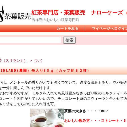
紅茶専門店・茶葉販売 ナローケーズ（Na
吉祥寺のおいしい紅茶専門店
カートをみる
｜
マイページへログイ
茶（スリランカ）
>
ウバ
AHIHLANDS農園）缶入り8０ｇ（カップ約３２杯）
バは、メントールの香りがとても強くでていて、適度な渋みもあり、ウバ好
を十分に楽しんでいただけます。
がおすすめですが、ミルクを入れても風味豊かなさっぱり味のミルクティー
コレートと相性がとてもいいので、チョコレート系のスウィーツと合わせて
ルミ袋をこちらの缶に入れ替え可。
茶葉の大きさ・・・・BOP
おいしい飲み方・・・ストレート・ミ