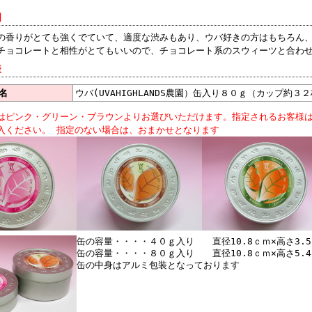
明
の香りがとても強くでていて、適度な渋みもあり、ウバ好きの方はもちろん
チョコレートと相性がとてもいいので、チョコレート系のスウィーツと合わ
様
名
ウバ(UVAHIGHLANDS農園）缶入り８０ｇ（カップ約３
はピンク・グリーン・ブラウンよりお選びいただけます。指定されるお客様
入ください。 指定のない場合は、おまかせとなります
缶の容量・・・・４０ｇ入り 直径10.8ｃｍ×高さ3.
缶の容量・・・・８０ｇ入り 直径10.8ｃｍ×高さ5.
缶の中身はアルミ包装となっております