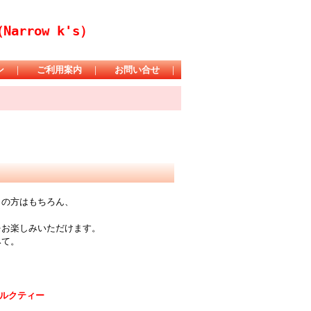
rrow k's）
ン
｜
ご利用案内
｜
お問い合せ
｜
きの方はもちろん、
をお楽しみいただけます。
みて。
ルクティー