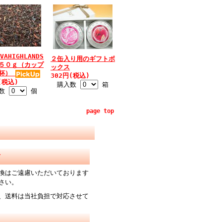
VAHIGHLANDS
２缶入り用のギフトボ
５０ｇ（カップ
ックス
０杯）
302円(税込)
(税込)
購入数
箱
入数
個
page top
て
換はご遠慮いただいております
さい。
、送料は当社負担で対応させて