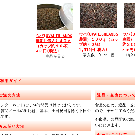
ウバ(UVAHIGHLANDS
ウバ(U
ウバ(UVAHIHLANDS
農園）１００ｇ（カッ
農園）
農園）缶入り４０ｇ
プ約４０杯）
約２
（カップ約１６杯）
1,512円(税込)
810円
918円(税込)
購入数
個
購
商品を見る
ご利用ガイド
ご注文方法
返品・交換につい
インターネットにて24時間受け付けております。
食品のため、返品・交
ご質問メールの対応は、基本、土日祝日を除く平日の
ので、予めご了承くだ
みです。
不良品、誤品配送の際
いただきます。
お支払い方法
セールについて