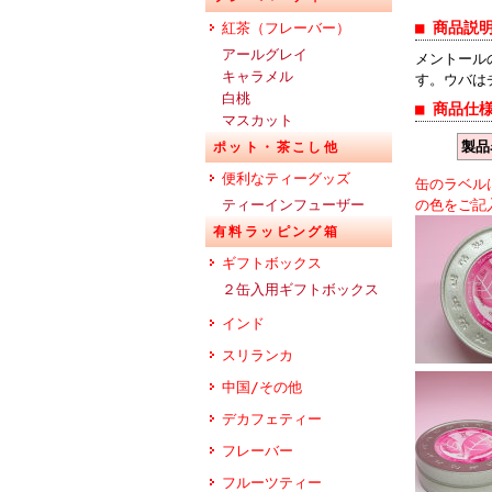
■ 商品説
紅茶（フレーバー）
アールグレイ
メントール
キャラメル
す。ウバは
白桃
■ 商品仕
マスカット
製品
ポット・茶こし他
便利なティーグッズ
缶のラベル
ティーインフューザー
の色をご記
有料ラッピング箱
ギフトボックス
２缶入用ギフトボックス
インド
スリランカ
中国/その他
デカフェティー
フレーバー
フルーツティー