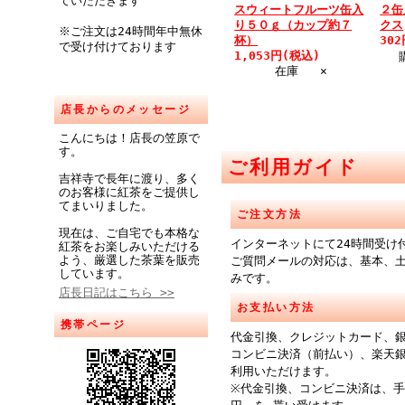
ていただきます
スウィートフルーツ缶入
２缶
り５０ｇ（カップ約７
クス
※ご注文は24時間年中無休
杯）
30
で受け付けております
1,053円(税込)
在庫 ×
店長からのメッセージ
こんにちは！店長の笠原で
す。
ご利用ガイド
吉祥寺で長年に渡り、多く
のお客様に紅茶をご提供し
てまいりました。
ご注文方法
現在は、ご自宅でも本格な
インターネットにて24時間受け
紅茶をお楽しみいただける
よう、厳選した茶葉を販売
ご質問メールの対応は、基本、
しています。
みです。
店長日記はこちら >>
お支払い方法
携帯ページ
代金引換、クレジットカード、
コンビニ決済（前払い）、楽天
利用いただけます。
※代金引換、コンビニ決済は、手