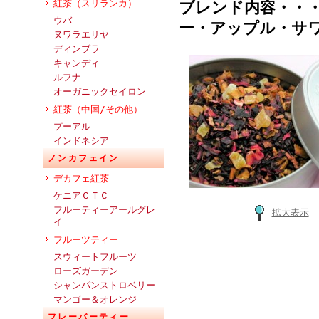
紅茶（スリランカ）
ブレンド内容・・
ウバ
ー・アップル・サ
ヌワラエリヤ
ディンブラ
キャンディ
ルフナ
オーガニックセイロン
紅茶（中国/その他）
プーアル
インドネシア
ノンカフェイン
デカフェ紅茶
ケニアＣＴＣ
フルーティーアールグレ
拡大表示
イ
フルーツティー
スウィートフルーツ
ローズガーデン
シャンパンストロベリー
マンゴー＆オレンジ
フレーバーティー