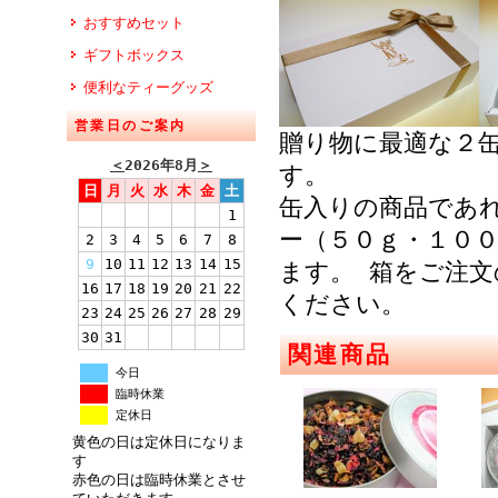
おすすめセット
ギフトボックス
便利なティーグッズ
営業日のご案内
贈り物に最適な２
＜
2026年8月
＞
す。
日
月
火
水
木
金
土
缶入りの商品であ
1
ー（５０ｇ・１０
2
3
4
5
6
7
8
9
10
11
12
13
14
15
ます。 箱をご注
16
17
18
19
20
21
22
ください。
23
24
25
26
27
28
29
30
31
関連商品
今日
臨時休業
定休日
黄色の日は定休日になりま
す
赤色の日は臨時休業とさせ