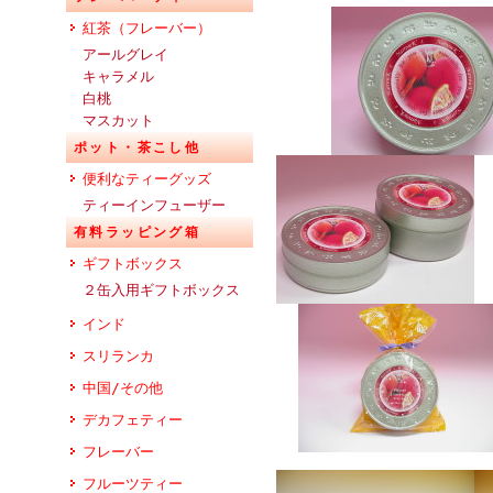
紅茶（フレーバー）
アールグレイ
キャラメル
白桃
マスカット
ポット・茶こし他
便利なティーグッズ
ティーインフューザー
有料ラッピング箱
ギフトボックス
２缶入用ギフトボックス
インド
スリランカ
中国/その他
デカフェティー
フレーバー
フルーツティー