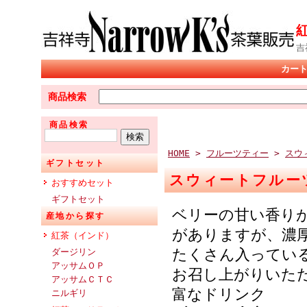
吉
カー
商品検索
商品検索
HOME
>
フルーツティー
>
スウ
ギフトセット
スウィートフルー
おすすめセット
ギフトセット
ベリーの甘い香り
産地から探す
がありますが、濃
紅茶（インド）
たくさん入ってい
ダージリン
アッサムＯＰ
お召し上がりいた
アッサムＣＴＣ
富なドリンク
ニルギリ