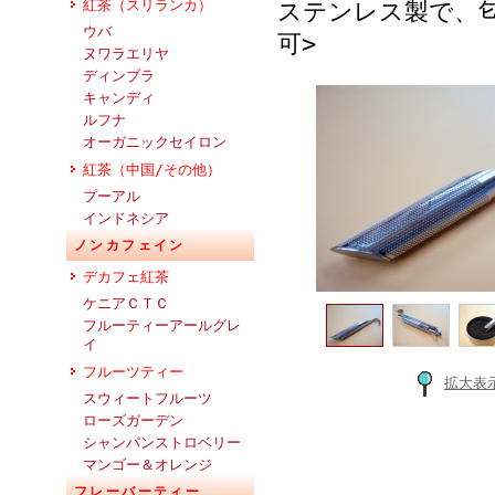
紅茶（スリランカ）
ステンレス製で、
ウバ
可>
ヌワラエリヤ
ディンブラ
キャンディ
ルフナ
オーガニックセイロン
紅茶（中国/その他）
プーアル
インドネシア
ノンカフェイン
デカフェ紅茶
ケニアＣＴＣ
フルーティーアールグレ
イ
フルーツティー
拡大表
スウィートフルーツ
ローズガーデン
シャンパンストロベリー
マンゴー＆オレンジ
フレーバーティー