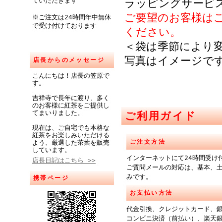
ていただきます
ラッピングサービ
ご要望のお客様は
※ご注文は24時間年中無休
で受け付けております
ください。
＜袋は季節により
写真はイメージで
店長からのメッセージ
こんにちは！店長の笠原で
す。
吉祥寺で長年に渡り、多く
のお客様に紅茶をご提供し
てまいりました。
ご利用ガイド
現在は、ご自宅でも本格な
紅茶をお楽しみいただける
ご注文方法
よう、厳選した茶葉を販売
しています。
インターネットにて24時間受け
店長日記はこちら >>
ご質問メールの対応は、基本、
みです。
携帯ページ
お支払い方法
代金引換、クレジットカード、
コンビニ決済（前払い）、楽天