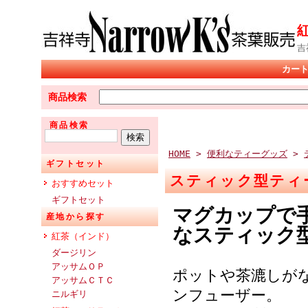
吉
カー
商品検索
商品検索
HOME
>
便利なティーグッズ
>
ギフトセット
スティック型ティ
おすすめセット
ギフトセット
マグカップで
産地から探す
なスティック
紅茶（インド）
ダージリン
アッサムＯＰ
ポットや茶漉しが
アッサムＣＴＣ
ンフューザー。
ニルギリ