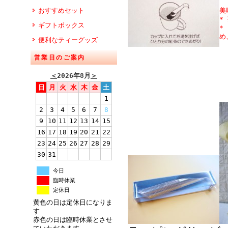
おすすめセット
美
*
ギフトボックス
*
め
便利なティーグッズ
浅
営業日のご案内
＜
2026年8月
＞
日
月
火
水
木
金
土
1
2
3
4
5
6
7
8
9
10
11
12
13
14
15
16
17
18
19
20
21
22
23
24
25
26
27
28
29
30
31
今日
臨時休業
定休日
黄色の日は定休日になりま
す
赤色の日は臨時休業とさせ