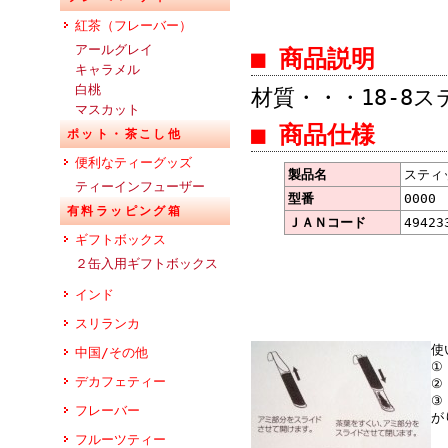
紅茶（フレーバー）
アールグレイ
■ 商品説明
キャラメル
白桃
材質・・・18-8ステ
マスカット
■ 商品仕様
ポット・茶こし他
便利なティーグッズ
製品名
スティ
ティーインフューザー
型番
0000
有料ラッピング箱
ＪＡＮコード
49423
ギフトボックス
２缶入用ギフトボックス
インド
スリランカ
使
中国/その他
①
デカフェティー
②
③
フレーバー
が
フルーツティー