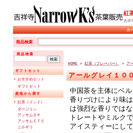
紅
吉祥
カ
商品検索
商品検索
HOME
>
紅茶（フレーバー）
>
ア
ギフトセット
アールグレイ１０
おすすめセット
ギフトセット
中国茶を主体にベ
産地から探す
香りづけにより味
紅茶（インド）
は強烈な香りでは
ダージリン
アッサムＯＰ
トレートやミルク
アッサムＣＴＣ
アイスティーにし
ニルギリ