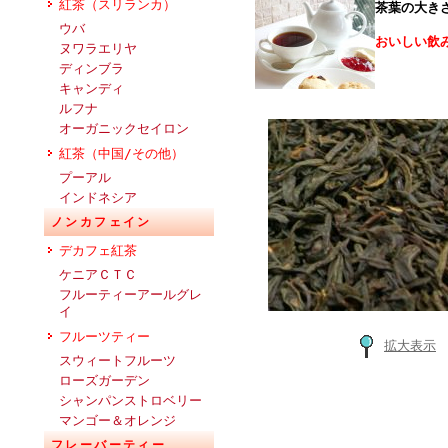
紅茶（スリランカ）
茶葉の大き
ウバ
おいしい飲
ヌワラエリヤ
ディンブラ
キャンディ
ルフナ
オーガニックセイロン
紅茶（中国/その他）
プーアル
インドネシア
ノンカフェイン
デカフェ紅茶
ケニアＣＴＣ
フルーティーアールグレ
イ
フルーツティー
拡大表示
スウィートフルーツ
ローズガーデン
シャンパンストロベリー
マンゴー＆オレンジ
フレーバーティー