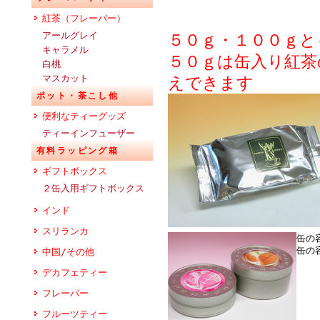
紅茶（フレーバー）
アールグレイ
５０ｇ・１００ｇと
キャラメル
５０ｇは缶入り紅茶
白桃
マスカット
えできます
ポット・茶こし他
便利なティーグッズ
ティーインフューザー
有料ラッピング箱
ギフトボックス
２缶入用ギフトボックス
インド
スリランカ
缶の
缶の
中国/その他
デカフェティー
フレーバー
フルーツティー