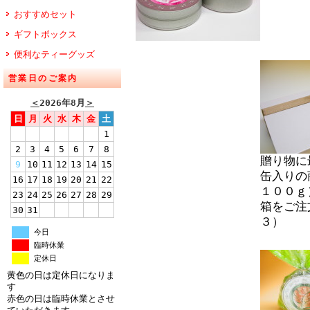
おすすめセット
ギフトボックス
便利なティーグッズ
営業日のご案内
＜
2026年8月
＞
日
月
火
水
木
金
土
1
2
3
4
5
6
7
8
贈り物に
9
10
11
12
13
14
15
缶入りの
16
17
18
19
20
21
22
１００ｇ
23
24
25
26
27
28
29
箱をご注
30
31
３）
今日
臨時休業
定休日
黄色の日は定休日になりま
す
赤色の日は臨時休業とさせ