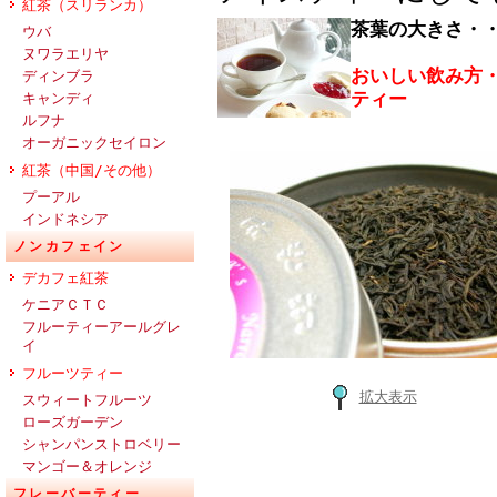
紅茶（スリランカ）
茶葉の大きさ・
ウバ
ヌワラエリヤ
おいしい飲み方
ディンブラ
ティー
キャンディ
ルフナ
オーガニックセイロン
紅茶（中国/その他）
プーアル
インドネシア
ノンカフェイン
デカフェ紅茶
ケニアＣＴＣ
フルーティーアールグレ
イ
フルーツティー
拡大表示
スウィートフルーツ
ローズガーデン
シャンパンストロベリー
マンゴー＆オレンジ
フレーバーティー