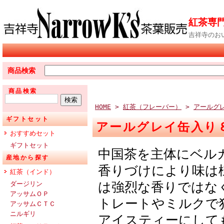
紅茶専門
吉祥寺のお
商品検索
商品検索
HOME
>
紅茶（フレーバー）
>
アールグ
ギフトセット
アールグレイ缶入り
おすすめセット
ギフトセット
中国茶を主体にベル
産地から探す
香りづけにより味は
紅茶（インド）
は強烈な香りではな
ダージリン
アッサムＯＰ
トレートやミルクで
アッサムＣＴＣ
ニルギリ
アイスティーにして