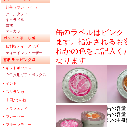
紅茶（フレーバー）
アールグレイ
キャラメル
白桃
缶のラベルはピンク
マスカット
ポット・茶こし他
ます。指定されるお
便利なティーグッズ
れかの色をご記入く
ティーインフューザー
なります
有料ラッピング箱
ギフトボックス
２缶入用ギフトボックス
インド
スリランカ
中国/その他
缶の容量
デカフェティー
缶の容量
フレーバー
缶の中身
フルーツティー