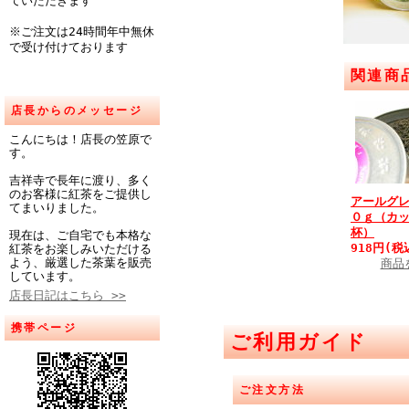
ていただきます
※ご注文は24時間年中無休
で受け付けております
関連商
店長からのメッセージ
こんにちは！店長の笠原で
す。
吉祥寺で長年に渡り、多く
のお客様に紅茶をご提供し
アールグ
てまいりました。
０ｇ（カ
杯）
現在は、ご自宅でも本格な
918円(税
紅茶をお楽しみいただける
よう、厳選した茶葉を販売
商品
しています。
店長日記はこちら >>
携帯ページ
ご利用ガイド
ご注文方法