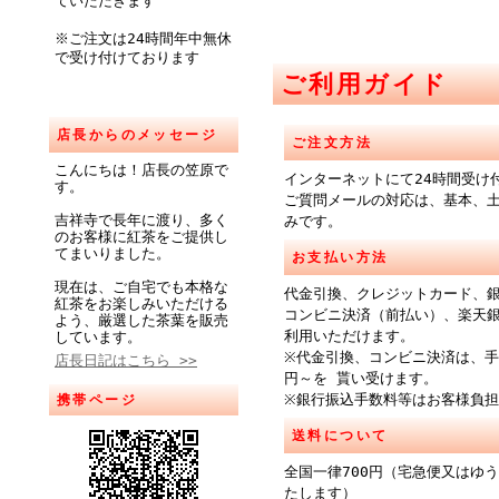
ていただきます
※ご注文は24時間年中無休
で受け付けております
ご利用ガイド
店長からのメッセージ
ご注文方法
こんにちは！店長の笠原で
インターネットにて24時間受け
す。
ご質問メールの対応は、基本、
吉祥寺で長年に渡り、多く
みです。
のお客様に紅茶をご提供し
てまいりました。
お支払い方法
現在は、ご自宅でも本格な
代金引換、クレジットカード、
紅茶をお楽しみいただける
コンビニ決済（前払い）、楽天
よう、厳選した茶葉を販売
利用いただけます。
しています。
※代金引換、コンビニ決済は、手
店長日記はこちら >>
円～を 貰い受けます。
※銀行振込手数料等はお客様負
携帯ページ
送料について
全国一律700円（宅急便又はゆ
たします）