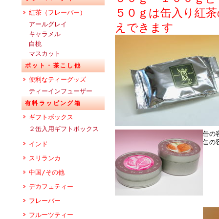
５０ｇは缶入り紅茶
紅茶（フレーバー）
アールグレイ
えできます
キャラメル
白桃
マスカット
ポット・茶こし他
便利なティーグッズ
ティーインフューザー
有料ラッピング箱
ギフトボックス
２缶入用ギフトボックス
缶の
缶の
インド
スリランカ
中国/その他
デカフェティー
フレーバー
フルーツティー