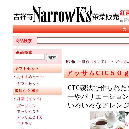
紅
吉祥
カ
商品検索
商品検索
HOME
>
紅茶（インド）
>
アッサ
ギフトセット
アッサムCTC５０
おすすめセット
ギフトセット
CTC製法で作られ
産地から探す
ーやバリエーション
紅茶（インド）
いろいろなアレン
ダージリン
アッサムＯＰ
茶
アッサムＣＴＣ
ニルギリ
お