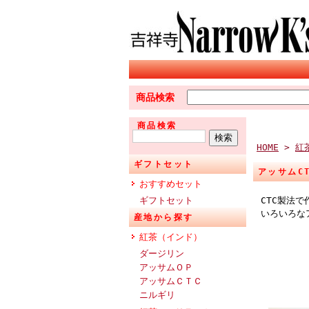
商品検索
商品検索
HOME
>
紅
ギフトセット
アッサムC
おすすめセット
ギフトセット
CTC製法
いろいろな
産地から探す
紅茶（インド）
ダージリン
アッサムＯＰ
アッサムＣＴＣ
ニルギリ