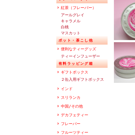
紅茶（フレーバー）
アールグレイ
キャラメル
白桃
マスカット
ポット・茶こし他
便利なティーグッズ
ティーインフューザー
有料ラッピング箱
ギフトボックス
２缶入用ギフトボックス
インド
スリランカ
中国/その他
デカフェティー
フレーバー
フルーツティー