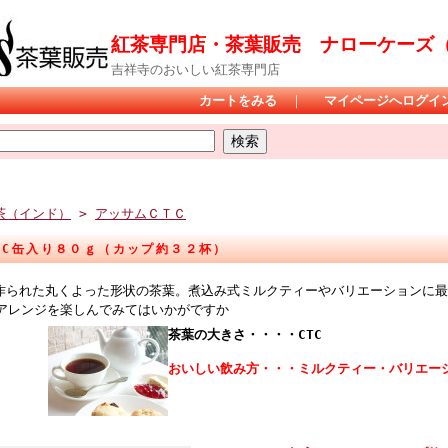
紅茶専門店・茶葉販売 ナローケーズ（Na
吉祥寺のおいしい紅茶専門店
カートをみる
｜
マイページへログイ
茶（インド）
>
アッサムＣＴＣ
TC缶入り８０ｇ（カップ約３２杯）
で作られた丸くよった形状の茶葉。煮込み式ミルクティーやバリエーションに
アレンジを楽しんでみてはいかがですか
茶葉の大きさ・・・・CTC
おいしい飲み方・・・ミルクティー・バリエー