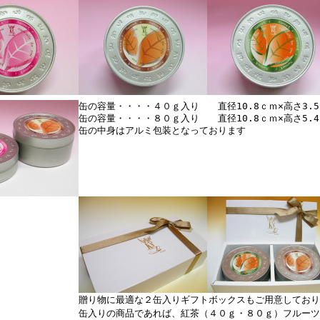
缶の容量・・・・４０ｇ入り 直径10.8ｃｍ×高さ3.
缶の容量・・・・８０ｇ入り 直径10.8ｃｍ×高さ5.
缶の中身はアルミ包装となっております
贈り物に最適な２缶入りギフトボックスもご用意しており
缶入りの商品であれば、紅茶（４０ｇ・８０ｇ）フルーツ