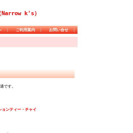
rrow k's）
ン
｜
ご利用案内
｜
お問い合せ
｜
最適です。
ションティー・チャイ