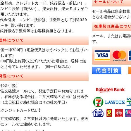
セールについて
代金引換、クレジットカード、銀行振込（前払い）、
コンビニ決済（前払い）、楽天銀行、楽天Ｅｄｙがご
セール商品は限定数量
利用いただけます。
となる場合がございま
※代金引換、コンビニ決済は、手数料として別途330
円～を 貰い受けます。
在庫切れ商品につ
※銀行振込手数料等はお客様負担となります。
メール、またはお電話
送料について
す。
全国一律700円（宅急便又はゆうパックにてお送りい
たします）
6000円以上お買い上げいただいた場合は、送料は無
料とさせていただきます。（同一住所のみ）
発送について
【代金引換】
ご注文確認メールにて、発送予定日をお知らせしま
す。在庫がある場合は、ご注文確認の翌日には発送予
定（土日祝日が絡む場合はその後の平日）
【クレジットカード払い】
ご注文確認後、２営業日以内に発送いたします。発送
時にメールでご連絡いたします。