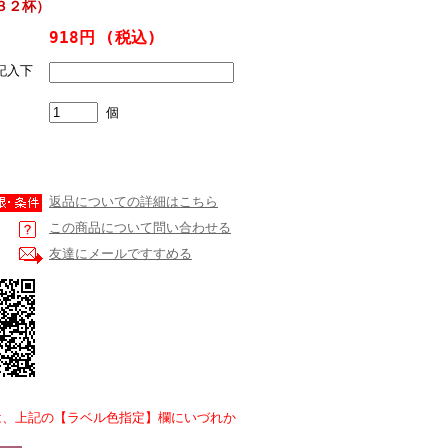
３２杯）
918円
(税込)
記入下
個
返品についての詳細はこちら
この商品について問い合わせる
友達にメールですすめる
は、上記の【ラベル色指定】欄にいづれか