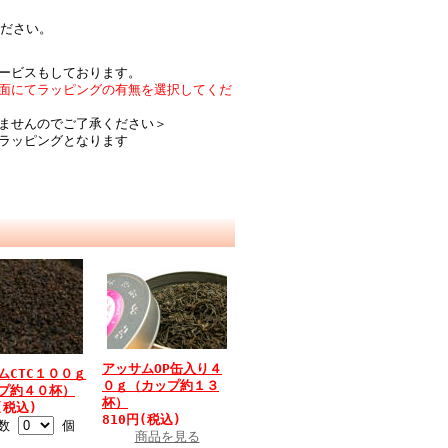
ださい。
ービスもしております。
面にてラッピングの有無を選択してくだ
ませんのでご了承ください＞
ラッピングとなります
アッサムOP缶入り４
ムCTC１００ｇ
０ｇ（カップ約１３
プ約４０杯）
杯）
(税込)
810円(税込)
入数
個
商品を見る