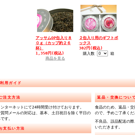
アッサムOP缶入り８
２缶入り用のギフトボ
０ｇ（カップ約２６
ックス
杯）
302円(税込)
1,350円(税込)
購入数
箱
商品を見る
ご利用ガイド
ご注文方法
返品・交換につい
インターネットにて24時間受け付けております。
食品のため、返品・交
ご質問メールの対応は、基本、土日祝日を除く平日の
ので、予めご了承くだ
みです。
不良品、誤品配送の際
いただきます。
お支払い方法