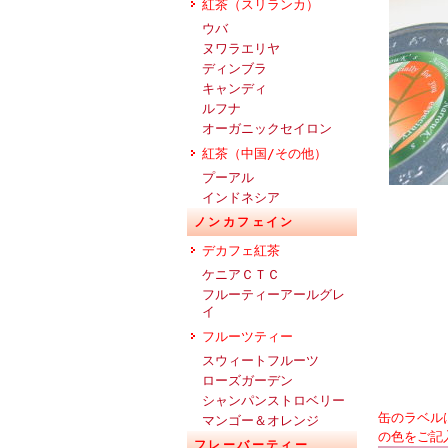
紅茶（スリランカ）
ウバ
ヌワラエリヤ
ディンブラ
キャンディ
ルフナ
オーガニックセイロン
紅茶（中国/その他）
プーアル
インドネシア
ノンカフェイン
デカフェ紅茶
ケニアＣＴＣ
フルーティーアールグレ
イ
フルーツティー
スウィートフルーツ
ローズガーデン
シャンパンストロベリー
缶のラベル
マンゴー＆オレンジ
の色をご記
フレーバーティー