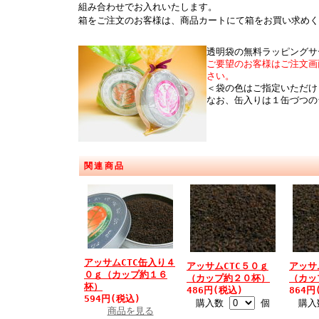
組み合わせでお入れいたします。
箱をご注文のお客様は、商品カートにて箱をお買い求めく
透明袋の無料ラッピングサ
ご要望のお客様はご注文画
さい。
＜袋の色はご指定いただけ
なお、缶入りは１缶づつの
関連商品
アッサムCTC缶入り４
アッサムCTC５０ｇ
アッサ
０ｇ（カップ約１６
（カップ約２０杯）
（カッ
杯）
486円(税込)
864円
594円(税込)
購入数
個
購
商品を見る