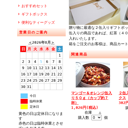
おすすめセット
ギフトボックス
便利なティーグッズ
贈り物に最適な２缶入りギフトボ
営業日のご案内
缶入りの商品であれば、紅茶（４
入れいたします。
＜
2026年8月
＞
箱をご注文のお客様は、商品カー
日
月
火
水
木
金
土
関連商品
1
2
3
4
5
6
7
8
9
10
11
12
13
14
15
16
17
18
19
20
21
22
23
24
25
26
27
28
29
30
31
マンゴー＆オレンジ缶入
２缶
今日
り５０ｇ（カップ約７
クス
臨時休業
杯）
302
定休日
1,026円(税込)
在庫 △
黄色の日は定休日になりま
購入数
個
す
赤色の日は臨時休業とさせ