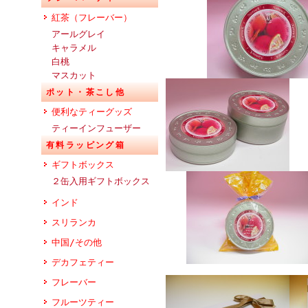
紅茶（フレーバー）
アールグレイ
キャラメル
白桃
マスカット
ポット・茶こし他
便利なティーグッズ
ティーインフューザー
有料ラッピング箱
ギフトボックス
２缶入用ギフトボックス
インド
スリランカ
中国/その他
デカフェティー
フレーバー
フルーツティー