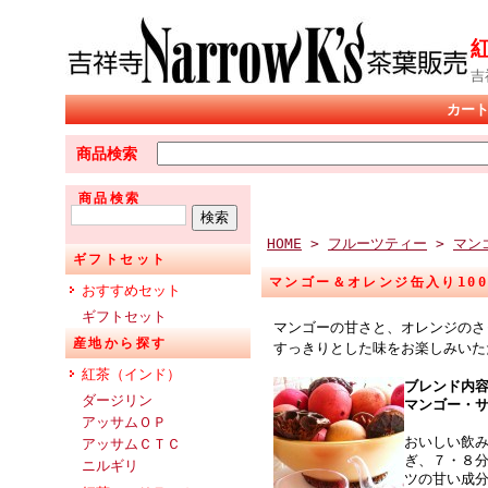
吉
カー
商品検索
商品検索
HOME
>
フルーツティー
>
マン
ギフトセット
マンゴー＆オレンジ缶入り100
おすすめセット
ギフトセット
マンゴーの甘さと、オレンジのさ
産地から探す
すっきりとした味をお楽しみいた
紅茶（インド）
ブレンド内
ダージリン
マンゴー・
アッサムＯＰ
おいしい飲
アッサムＣＴＣ
ぎ、７・８
ニルギリ
ツの甘い成