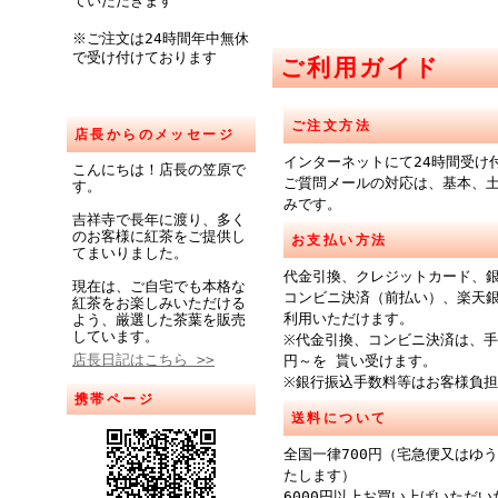
ていただきます
※ご注文は24時間年中無休
で受け付けております
ご利用ガイド
ご注文方法
店長からのメッセージ
インターネットにて24時間受け
こんにちは！店長の笠原で
ご質問メールの対応は、基本、
す。
みです。
吉祥寺で長年に渡り、多く
のお客様に紅茶をご提供し
お支払い方法
てまいりました。
代金引換、クレジットカード、
現在は、ご自宅でも本格な
コンビニ決済（前払い）、楽天
紅茶をお楽しみいただける
利用いただけます。
よう、厳選した茶葉を販売
しています。
※代金引換、コンビニ決済は、手
店長日記はこちら >>
円～を 貰い受けます。
※銀行振込手数料等はお客様負
携帯ページ
送料について
全国一律700円（宅急便又はゆ
たします）
6000円以上お買い上げいただ