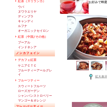
紅茶（スリランカ）
お好みで蜂
ウバ
ヌワラエリヤ
ディンブラ
キャンディ
ルフナ
オーガニックセイロン
紅茶（中国/その他）
プーアル
インドネシア
ノンカフェイン
デカフェ紅茶
ケニアＣＴＣ
フルーティーアールグレ
イ
拡大表
フルーツティー
スウィートフルーツ
ローズガーデン
シャンパンストロベリー
マンゴー＆オレンジ
フレーバーティー