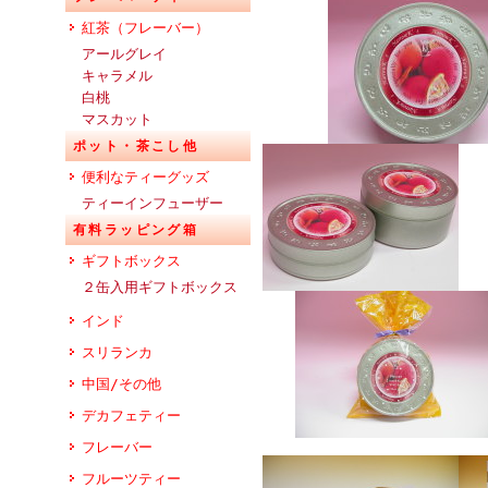
紅茶（フレーバー）
アールグレイ
キャラメル
白桃
マスカット
ポット・茶こし他
便利なティーグッズ
ティーインフューザー
有料ラッピング箱
ギフトボックス
２缶入用ギフトボックス
インド
スリランカ
中国/その他
デカフェティー
フレーバー
フルーツティー