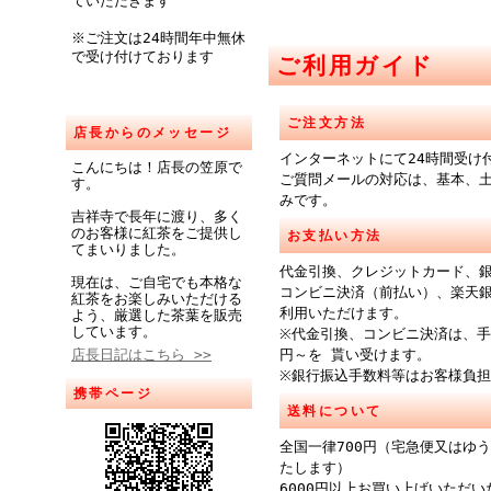
ていただきます
※ご注文は24時間年中無休
で受け付けております
ご利用ガイド
ご注文方法
店長からのメッセージ
インターネットにて24時間受け
こんにちは！店長の笠原で
ご質問メールの対応は、基本、
す。
みです。
吉祥寺で長年に渡り、多く
のお客様に紅茶をご提供し
お支払い方法
てまいりました。
代金引換、クレジットカード、
現在は、ご自宅でも本格な
コンビニ決済（前払い）、楽天
紅茶をお楽しみいただける
利用いただけます。
よう、厳選した茶葉を販売
しています。
※代金引換、コンビニ決済は、手
店長日記はこちら >>
円～を 貰い受けます。
※銀行振込手数料等はお客様負
携帯ページ
送料について
全国一律700円（宅急便又はゆ
たします）
6000円以上お買い上げいただ