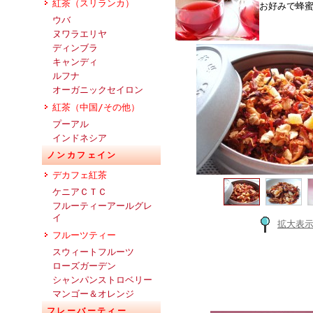
紅茶（スリランカ）
お好みで蜂
ウバ
ヌワラエリヤ
ディンブラ
キャンディ
ルフナ
オーガニックセイロン
紅茶（中国/その他）
プーアル
インドネシア
ノンカフェイン
デカフェ紅茶
ケニアＣＴＣ
フルーティーアールグレ
イ
拡大表
フルーツティー
スウィートフルーツ
ローズガーデン
シャンパンストロベリー
マンゴー＆オレンジ
フレーバーティー