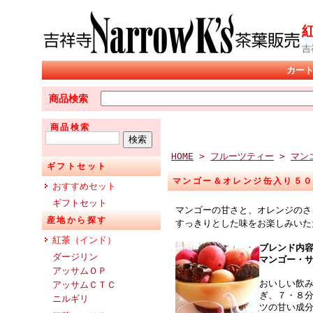
吉
カー
商品検索
商品検索
HOME
>
フルーツティー
>
マン
ギフトセット
マンゴー＆オレンジ缶入り５
おすすめセット
ギフトセット
マンゴーの甘さと、オレンジのさ
産地から探す
すっきりとした味をお楽しみいた
紅茶（インド）
ブレンド内
ダージリン
マンゴー・
アッサムＯＰ
おいしい飲
アッサムＣＴＣ
ぎ、７・８
ニルギリ
ツの甘い成