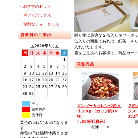
おすすめセット
ギフトボックス
便利なティーグッズ
営業日のご案内
贈り物に最適な２缶入りギフトボ
缶入りの商品であれば、紅茶（４
＜
2026年8月
＞
入れいたします。
日
月
火
水
木
金
土
箱をご注文のお客様は、商品カー
1
関連商品
2
3
4
5
6
7
8
9
10
11
12
13
14
15
16
17
18
19
20
21
22
23
24
25
26
27
28
29
30
31
今日
マンゴー＆オレンジ缶入
２缶
臨時休業
り100ｇ（カップ約14
クス
定休日
杯）
302
1,836円(税込)
黄色の日は定休日になりま
在庫 ×
す
赤色の日は臨時休業とさせ