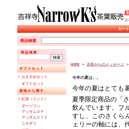
吉
カー
商品検索
商品検索
HOME
>
店長からのメッセージ
ギフトセット
おすすめセット
今年の夏は。。
ギフトセット
今年の夏はとても
産地から探す
夏季限定商品の「
紅茶（インド）
ダージリン
飲んでいます。フ
アッサムＯＰ
すし、このさくら
アッサムＣＴＣ
ェリーの軸には、
ニルギリ