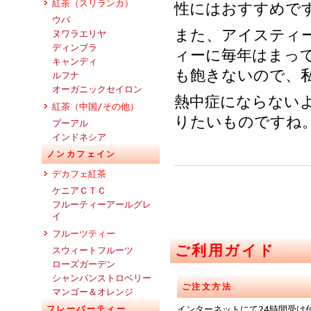
紅茶（スリランカ）
性にはおすすめで
ウバ
また、アイスティ
ヌワラエリヤ
ディンブラ
ィーに毎年はまっ
キャンディ
も飽きないので、
ルフナ
オーガニックセイロン
熱中症にならない
紅茶（中国/その他）
りたいものですね
プーアル
インドネシア
ノンカフェイン
デカフェ紅茶
ケニアＣＴＣ
フルーティーアールグレ
イ
フルーツティー
ご利用ガイド
スウィートフルーツ
ローズガーデン
シャンパンストロベリー
ご注文方法
マンゴー＆オレンジ
フレーバーティー
インターネットにて24時間受け