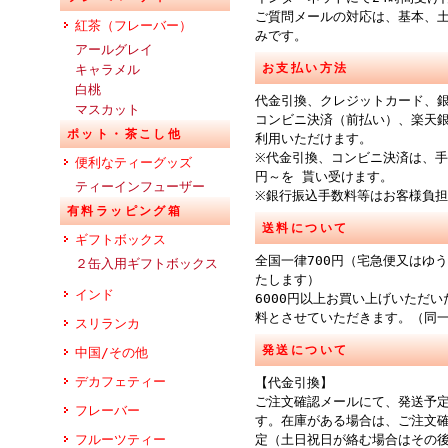
ご質問メールの対応は、基本、
紅茶（フレーバー）
みです。
アールグレイ
お支払い方法
キャラメル
白桃
代金引換、クレジットカード、
マスカット
コンビニ決済（前払い）、楽天
ポット・茶こし他
利用いただけます。
※代金引換、コンビニ決済は、手
便利なティーグッズ
円～を 貰い受けます。
ティーインフューザー
※銀行振込手数料等はお客様負
有料ラッピング箱
送料について
ギフトボックス
全国一律700円（宅急便又はゆ
２缶入用ギフトボックス
たします）
インド
6000円以上お買い上げいただ
料とさせていただきます。（同
スリランカ
発送について
中国/その他
デカフェティー
【代金引換】
ご注文確認メールにて、発送予
フレーバー
す。在庫がある場合は、ご注文
フルーツティー
定（土日祝日が絡む場合はその