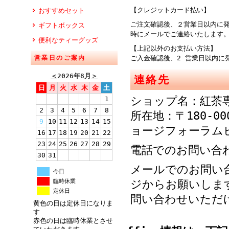
【クレジットカード払い】
おすすめセット
ご注文確認後、２営業日以内に
ギフトボックス
時にメールでご連絡
便利なティーグッズ
【上記以外のお支払い方法】
営業日のご案内
ご入金確認後、2 営業日以内に
＜
2026年8月
＞
連絡先
日
月
火
水
木
金
土
ショップ名：紅茶
1
2
3
4
5
6
7
8
所在地：〒180-00
9
10
11
12
13
14
15
ョージフォーラム
16
17
18
19
20
21
22
23
24
25
26
27
28
29
電話でのお問い合わせ：
30
31
メールでのお問い
今日
臨時休業
ジからお願いしま
定休日
問い合わせいただ
黄色の日は定休日になりま
す
赤色の日は臨時休業とさせ