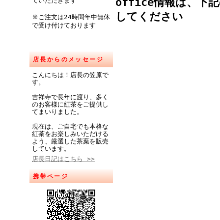
office
情報は、下記の【
ていただきます
してください
※ご注文は24時間年中無休
で受け付けております
店長からのメッセージ
こんにちは！店長の笠原で
す。
吉祥寺で長年に渡り、多く
のお客様に紅茶をご提供し
てまいりました。
現在は、ご自宅でも本格な
紅茶をお楽しみいただける
よう、厳選した茶葉を販売
しています。
店長日記はこちら >>
携帯ページ