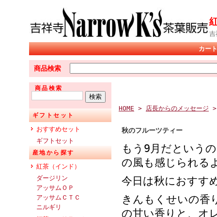
吉
カー
商品検索
商品検索
HOME
>
店長からのメッセージ
ギフトセット
おすすめセット
秋のフルーツティー
ギフトセット
もう9月だという
産地から探す
の風も感じられる
紅茶（インド）
ダージリン
今日は秋におすす
アッサムＯＰ
きんもくせいの香
アッサムＣＴＣ
ニルギリ
の甘い香りと、オ