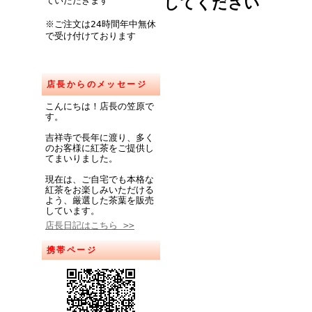
してください
ていただきます
※ご注文は24時間年中無休
で受け付けております
店長からのメッセージ
こんにちは！店長の笠原で
す。
吉祥寺で長年に渡り、多く
のお客様に紅茶をご提供し
てまいりました。
現在は、ご自宅でも本格な
紅茶をお楽しみいただける
よう、厳選した茶葉を販売
しています。
店長日記はこちら >>
携帯ページ