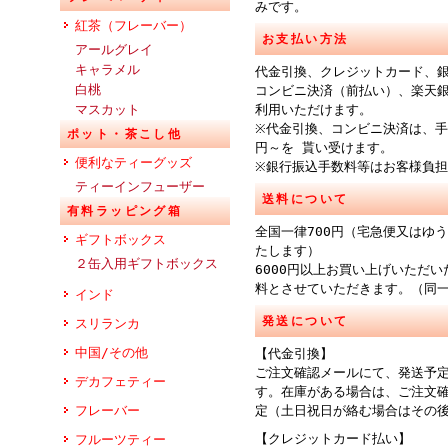
みです。
紅茶（フレーバー）
お支払い方法
アールグレイ
キャラメル
代金引換、クレジットカード、
白桃
コンビニ決済（前払い）、楽天
マスカット
利用いただけます。
※代金引換、コンビニ決済は、手
ポット・茶こし他
円～を 貰い受けます。
便利なティーグッズ
※銀行振込手数料等はお客様負
ティーインフューザー
送料について
有料ラッピング箱
全国一律700円（宅急便又はゆ
ギフトボックス
たします）
２缶入用ギフトボックス
6000円以上お買い上げいただ
料とさせていただきます。（同
インド
発送について
スリランカ
中国/その他
【代金引換】
ご注文確認メールにて、発送予
デカフェティー
す。在庫がある場合は、ご注文
フレーバー
定（土日祝日が絡む場合はその
【クレジットカード払い】
フルーツティー