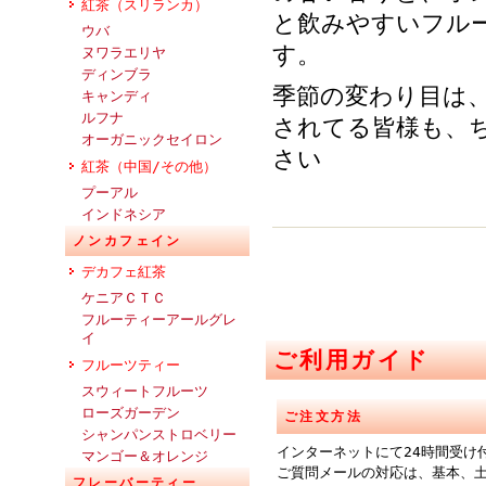
紅茶（スリランカ）
と飲みやすいフル
ウバ
す。
ヌワラエリヤ
ディンブラ
季節の変わり目は
キャンディ
ルフナ
されてる皆様も、
オーガニックセイロン
さい
紅茶（中国/その他）
プーアル
インドネシア
ノンカフェイン
デカフェ紅茶
ケニアＣＴＣ
フルーティーアールグレ
イ
ご利用ガイド
フルーツティー
スウィートフルーツ
ローズガーデン
ご注文方法
シャンパンストロベリー
インターネットにて24時間受け
マンゴー＆オレンジ
ご質問メールの対応は、基本、
フレーバーティー