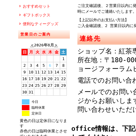
ご注文確認後、２営業日以内に
おすすめセット
時にメールでご連絡
ギフトボックス
【上記以外のお支払い方法】
便利なティーグッズ
ご入金確認後、2 営業日以内に
営業日のご案内
連絡先
＜
2026年8月
＞
ショップ名：紅茶
日
月
火
水
木
金
土
所在地：〒180-00
1
2
3
4
5
6
7
8
ョージフォーラム
9
10
11
12
13
14
15
16
17
18
19
20
21
22
電話でのお問い合わせ：
23
24
25
26
27
28
29
メールでのお問い
30
31
ジからお願いしま
今日
臨時休業
問い合わせいただ
定休日
黄色の日は定休日になりま
す
office
情報は、下記の【
赤色の日は臨時休業とさせ