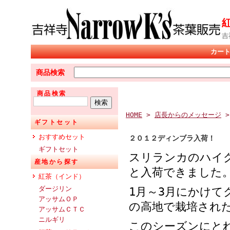
吉
カー
商品検索
商品検索
HOME
>
店長からのメッセージ
ギフトセット
おすすめセット
２０１２ディンブラ入荷！
ギフトセット
スリランカのハイ
産地から探す
と入荷できました
紅茶（インド）
ダージリン
1月～3月にかけ
アッサムＯＰ
の高地で栽培され
アッサムＣＴＣ
ニルギリ
このシーズンにと