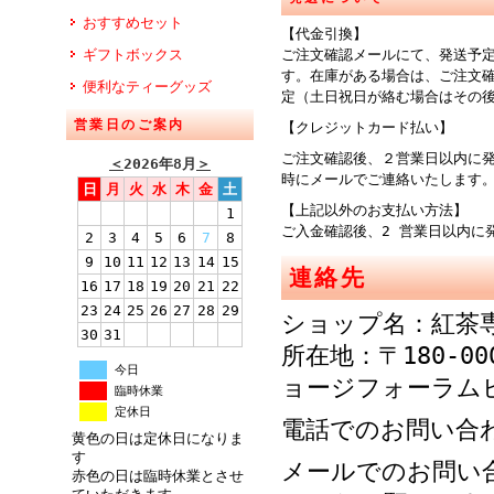
おすすめセット
【代金引換】
ギフトボックス
ご注文確認メールにて、発送予
す。在庫がある場合は、ご注文
便利なティーグッズ
定（土日祝日が絡む場合はその
営業日のご案内
【クレジットカード払い】
ご注文確認後、２営業日以内に
＜
2026年8月
＞
時にメールでご連絡
日
月
火
水
木
金
土
【上記以外のお支払い方法】
1
ご入金確認後、2 営業日以内に
2
3
4
5
6
7
8
9
10
11
12
13
14
15
連絡先
16
17
18
19
20
21
22
23
24
25
26
27
28
29
ショップ名：紅茶
30
31
所在地：〒180-00
今日
ョージフォーラム
臨時休業
定休日
電話でのお問い合わせ：
黄色の日は定休日になりま
す
メールでのお問い
赤色の日は臨時休業とさせ