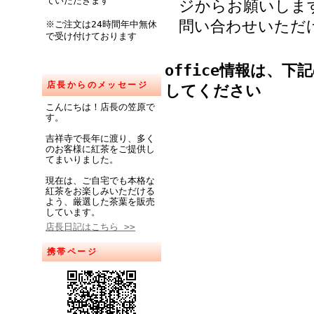
ていただきます
ジからお願いしま
問い合わせいただ
※ご注文は24時間年中無休
で受け付けております
office
情報は、下記の【
店長からのメッセージ
してください
こんにちは！店長の笠原で
す。
吉祥寺で長年に渡り、多く
のお客様に紅茶をご提供し
てまいりました。
現在は、ご自宅でも本格な
紅茶をお楽しみいただける
よう、厳選した茶葉を販売
しています。
店長日記はこちら >>
携帯ページ