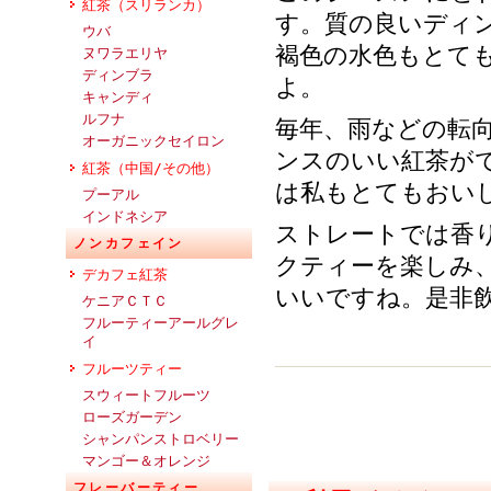
紅茶（スリランカ）
す。質の良いディ
ウバ
褐色の水色もとて
ヌワラエリヤ
ディンブラ
よ。
キャンディ
ルフナ
毎年、雨などの転
オーガニックセイロン
ンスのいい紅茶が
紅茶（中国/その他）
は私もとてもおい
プーアル
インドネシア
ストレートでは香
ノンカフェイン
クティーを楽しみ
デカフェ紅茶
いいですね。是非
ケニアＣＴＣ
フルーティーアールグレ
イ
フルーツティー
スウィートフルーツ
ローズガーデン
シャンパンストロベリー
マンゴー＆オレンジ
フレーバーティー