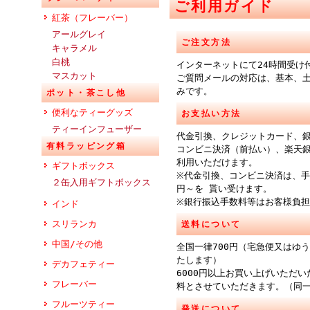
ご利用ガイド
紅茶（フレーバー）
アールグレイ
ご注文方法
キャラメル
白桃
インターネットにて24時間受け
マスカット
ご質問メールの対応は、基本、
みです。
ポット・茶こし他
便利なティーグッズ
お支払い方法
ティーインフューザー
代金引換、クレジットカード、
有料ラッピング箱
コンビニ決済（前払い）、楽天
利用いただけます。
ギフトボックス
※代金引換、コンビニ決済は、手
２缶入用ギフトボックス
円～を 貰い受けます。
※銀行振込手数料等はお客様負
インド
スリランカ
送料について
中国/その他
全国一律700円（宅急便又はゆ
たします）
デカフェティー
6000円以上お買い上げいただ
フレーバー
料とさせていただきます。（同
フルーツティー
発送について